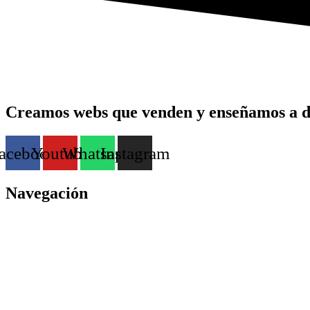
Creamos webs que venden y enseñamos a de
acebook
Youtube
Whatsapp
Instagram
Navegación